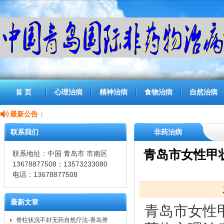
首 页
心理治病
精神治病
食物治病
自然治病
最新公告：
联系我们
非药治病
青岛市女性甲
联系地址：中国 青岛市 市南区
13678877508；13573233080
电话：13678877508
最新文章
青岛市
女性
脊柱状况不好无药自然疗法-青岛脊