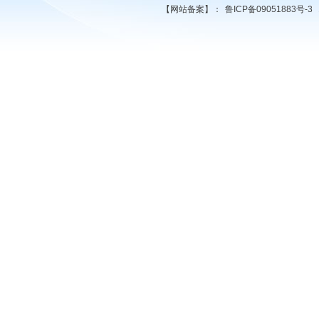
【网站备案】：
鲁ICP备09051883号-3