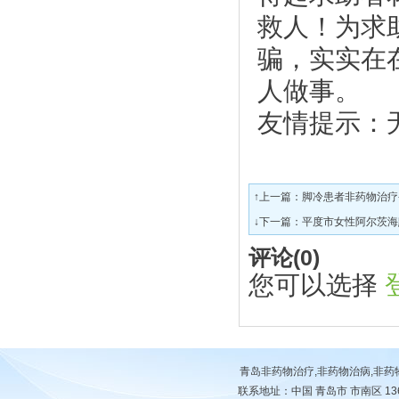
救人！为求
骗，实实在
人做事。
友情提示：
↑上一篇：
脚冷患者非药物治疗
↓下一篇：
平度市女性阿尔茨海
评论(
0
)
您可以选择
青岛非药物治疗,非药物治病,非
联系地址：中国 青岛市 市南区 13678