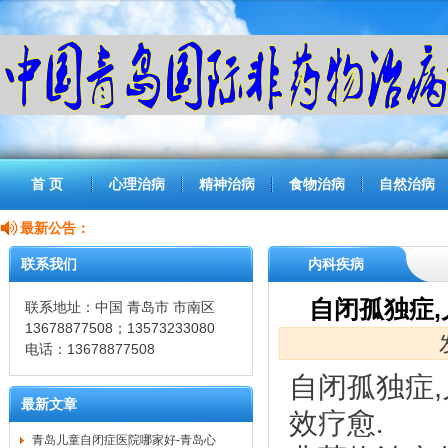
首 页
心理治病
精神治病
食物治病
自然治病
最新公告：
联系我们
内科疾病
自闭孤独症
联系地址：中国 青岛市 市南区
13678877508；13573233080
电话：13678877508
自闭孤独症
,
最新文章
效疗愈.
青岛儿童自闭症医院哪家好-青岛心