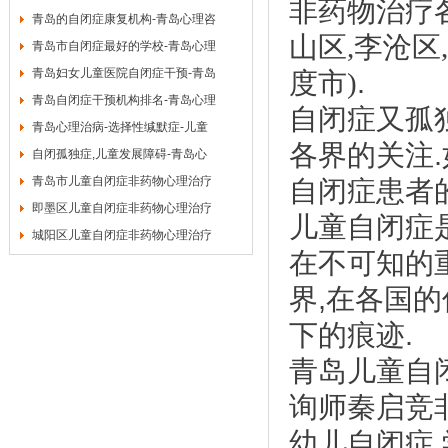
非药物治疗
青岛的自闭症康复机构-青岛心理咨
山区,李沧区
青岛市自闭症最好的学校-青岛心理
青岛妇女儿童医院自闭症干预-青岛
度市)
.
青岛自闭症干预机构排名-青岛心理
自闭症又孤
青岛心理治病-选择性缄默症-儿童
各界的关注
.
自闭孤独症,儿童发展障碍-青岛心
青岛市儿童自闭症非药物心理治疗
自闭症患者
即墨区儿童自闭症非药物心理治疗
儿童自闭症
城阳区儿童自闭症非药物心理治疗
在不可知的
界
,
在各国的
下的痕迹
.
青岛儿童自
询师秦启竞
幼儿自闭症
,