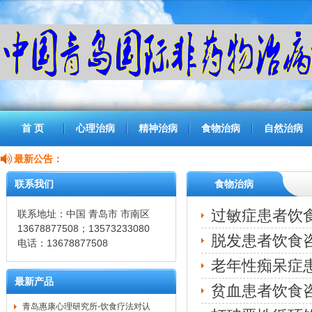
首 页
心理治病
精神治病
食物治病
自然治病
最新公告：
联系我们
食物治病
过敏症患者饮
联系地址：中国 青岛市 市南区
13678877508；13573233080
脱发患者饮食
电话：13678877508
老年性痴呆症
最新产品
贫血患者饮食
青岛惠康心理研究所-饮食疗法对认