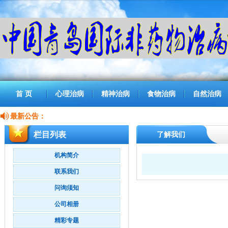
首 页
心理治病
精神治病
食物治病
自然治病
最新公告：
栏目列表
了解我们
机构简介
联系我们
问询须知
公司相册
精彩专题